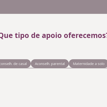
Que tipo de apoio oferecemos
conselh. de casal
Aconselh. parental
Maternidade a solo