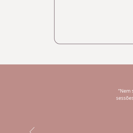
“
Nem s
sessões