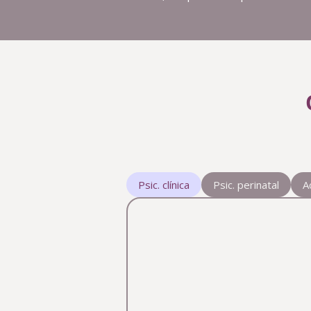
Psic. clínica
Psic. perinatal
A