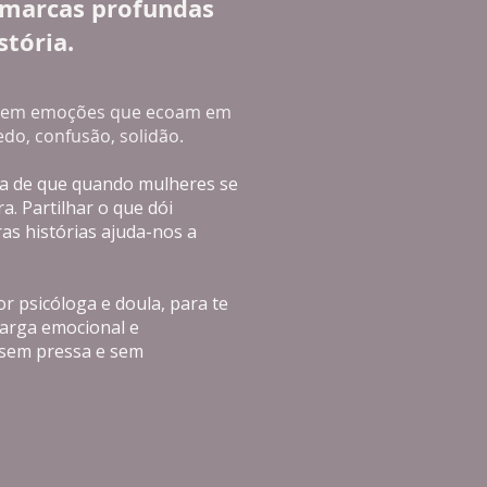
a marcas profundas
stória.
istem emoções que ecoam em
edo, confusão, solidão.
a de que q
uando mulheres se
a. Partilhar o que dói
as histórias ajuda-nos a
r psicóloga e doula, para te
 carga emocional e
 sem pressa e sem