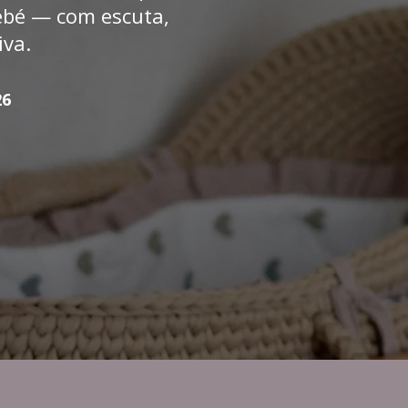
ebé — com escuta,
iva.
26