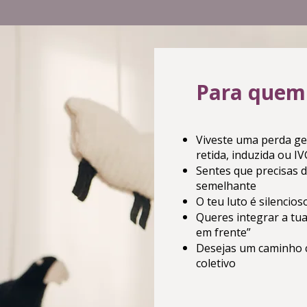
Para quem
Viveste uma perda ge
retida, induzida ou IV
Sentes que precisas 
semelhante
O teu luto é silencio
Queres integrar a tua
em frente”
Desejas um caminho c
coletivo