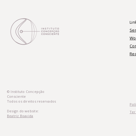
Lin
Ser
Wo
Co
Re
© Instituto Concepção
Consciente
Todos os direitos reservados
Pol
Design do website:
Ter
Beatriz Boavida