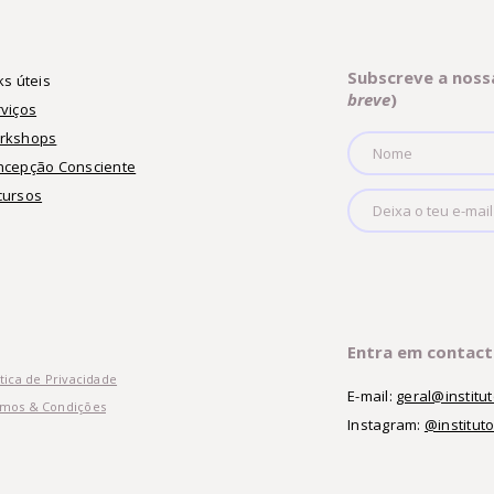
Subscreve a noss
ks úteis
breve
)
viços
rkshops
ncepção Consciente
cursos
Entra em contac
ítica de Privacidade
E-mail:
geral@instit
mos & Condições
Instagram:
@institut