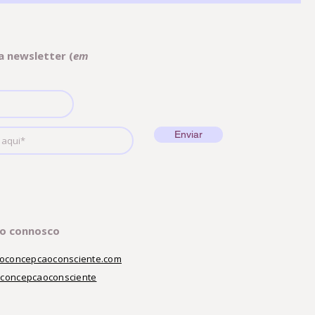
a newsletter (
em
Enviar
to connosco
utoconcepcaoconsciente.com
oconcepcaoconsciente