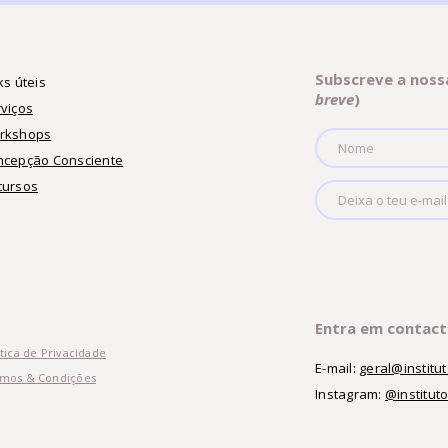
Subscreve a noss
ks úteis
breve
)
viços
rkshops
ncepção Consciente
cursos
Entra em contac
ítica de Privacidade
E-mail:
geral@instit
mos & Condições
Instagram:
@institut