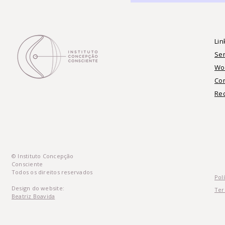
Lin
Ser
Wo
Co
Re
© Instituto Concepção
Consciente
Todos os direitos reservados
Pol
Design do website:
Ter
Beatriz Boavida