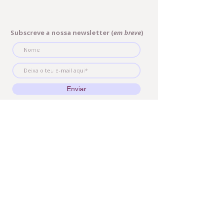
Subscreve a nossa newsletter (
em breve
)
Enviar
Entra em contacto connosco
E-mail:
geral@institutoconcepcaoconsciente.com
Instagram:
@institutoconcepcaoconsciente