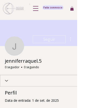
Fala connosco
Mais ações
Seguir
jenniferraquel.5
jenniferraquel.5
0 seguidor
0 seguindo
Perfil
Data de entrada: 1 de set. de 2025